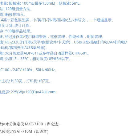
 阳极液: 100mL(最多150mL)，阴极液: 5mL。
 120组测量方法。
: 触摸屏输入。
.4英寸彩色液晶屏，中/英/日/韩/俄/西/德/法八种语文，一个通道显示。
度计算, 统计计算。
 500组样品结果。
: 登记操作者/使用群组管理，试剂管理，性能检查，时间管理。
RS-232C(打印机/天平/数据软件/卡氏炉)，USB(U盘/热敏打印机/A4打印机/
机/脚踏开关/USB集线器)。
 水分蒸发器ADP-611或多样品自动进样器CHK-501。
温度: 5～35°C，相对湿度: 85%RH以下。
00～240V ±10%，50Hz/60Hz。
机: 约30瓦，打印机: 约7瓦。
: 225(W)×190(D)×42(H)mm
休水分测定仪 MKC-710B（库仑法）
电位滴定仪AT-710M（四通道）