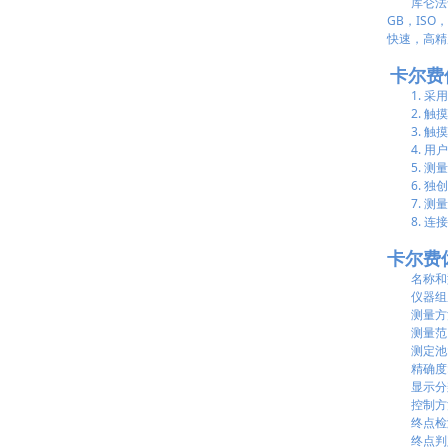
库仑法卡氏
GB，IS
快速，高精
卡尔费休
1. 采用
2. 触摸
3. 触摸
4. 用户
5. 测
6. 独创2
7. 测量
8. 连接
卡尔费休
名称和型号
仪器组成: 
测量方法
测量范围: 
测定池:
精确度: 
显示分辨率
控制方法
终点检测
终点判定