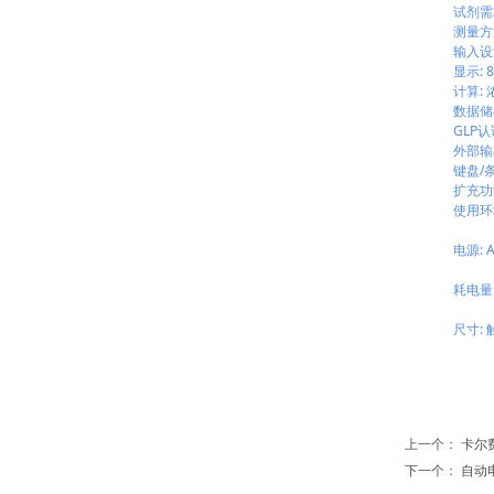
试剂需求量:
测量方法:
输入设置
显示: 8
计算: 浓
数据储存:
GLP认证
外部输出: 
键盘/条码
扩充功能:
使用环境: 
电源: AC1
耗电量: 主
尺寸: 触摸屏
上一个：
卡尔费
下一个：
自动