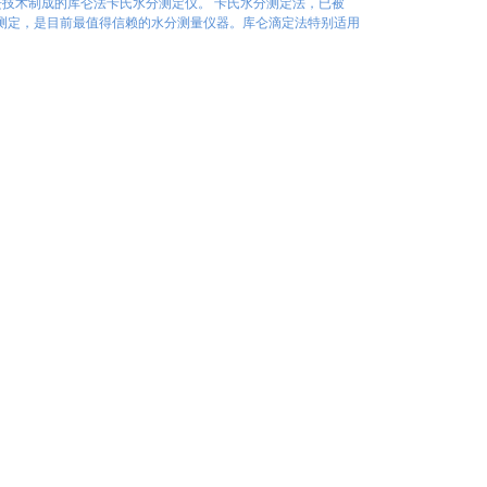
先进技术制成的库仑法卡氏水分测定仪。 卡氏水分测定法，已被
水分定量测定，是目前最值得信赖的水分测量仪器。库仑滴定法特别适用