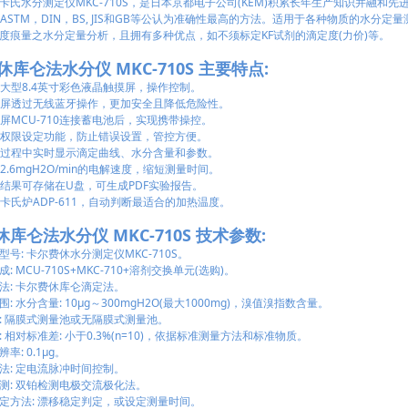
水分测定仪MKC-710S，是日本京都电子公司(KEM)积累长年生产知识并融和
O，ASTM，DIN，BS, JIS和GB等公认为准确性最高的方法。适用于各种物质的
度痕量之水分定量分析，且拥有多种优点，如不须标定KF试剂的滴定度(力价)等。
库仑法水分仪 MKC-710S 主要特点:
大型8.4英寸彩色液晶触摸屏，操作控制。
屏透过无线蓝牙操作，更加安全且降低危险性。
屏MCU-710连接蓄电池后，实现携带操控。
权限设定功能，防止错误设置，管控方便。
量过程中实时显示滴定曲线、水分含量和参数。
.6mgH2O/min的电解速度，缩短测量时间。
结果可存储在U盘，可生成PDF实验报告。
卡氏炉ADP-611，自动判断最适合的加热温度。
库仑法水分仪 MKC-710S 技术参数:
: 卡尔费休水分测定仪MKC-710S。
MCU-710S+MKC-710+溶剂交换单元(选购)。
: 卡尔费休库仑滴定法。
水分含量: 10μg～300mgH2O(最大1000mg)，溴值溴指数含量。
 隔膜式测量池或无隔膜式测量池。
相对标准差: 小于0.3%(n=10)，依据标准测量方法和标准物质。
: 0.1μg。
: 定电流脉冲时间控制。
: 双铂检测电极交流极化法。
方法: 漂移稳定判定，或设定测量时间。